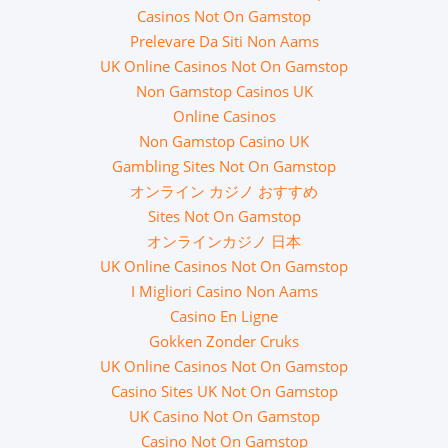
Casinos Not On Gamstop
Prelevare Da Siti Non Aams
UK Online Casinos Not On Gamstop
Non Gamstop Casinos UK
Online Casinos
Non Gamstop Casino UK
Gambling Sites Not On Gamstop
オンライン カジノ おすすめ
Sites Not On Gamstop
オンラインカジノ 日本
UK Online Casinos Not On Gamstop
I Migliori Casino Non Aams
Casino En Ligne
Gokken Zonder Cruks
UK Online Casinos Not On Gamstop
Casino Sites UK Not On Gamstop
UK Casino Not On Gamstop
Casino Not On Gamstop