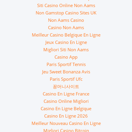
Siti Casino Online Non Aams
Non Gamstop Casino Sites UK
Non Aams Casino
Casino Non Aams
Meilleur Casino Belgique En Ligne
Jeux Casino En Ligne
Migliori Siti Non Aams
Casino App
Paris Sportif Tennis
Jeu Sweet Bonanza Avis
Paris Sportif Ufc
꽁머니사이트
Casino En Ligne France
Casino Online Migliori
Casino En Ligne Belgique
Casino En Ligne 2026
Meilleur Nouveau Casino En Ligne
Migliori Casino Bitcoin