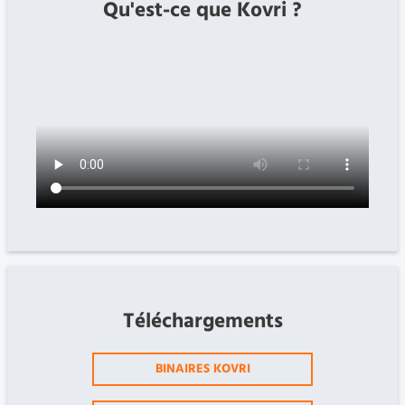
Qu'est-ce que Kovri ?
Téléchargements
BINAIRES KOVRI